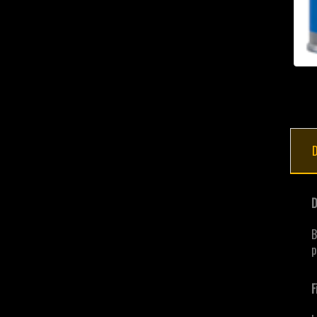
D
D
B
p
F