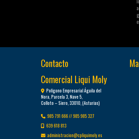
I
a
g
e
Contacto
Map
Comercial Liqui Moly
Polígono Empresarial Águila del
Nora, Parcela 3, Nave 5,
Colloto – Siero
,
33010
,
(Asturias)
985 791 666 // 985 985 327
639 618 813
administracion
cpliquimoly.es