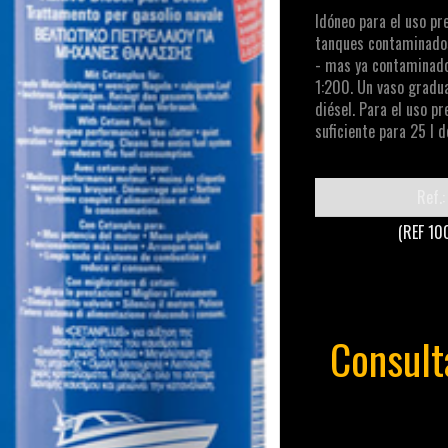
Idóneo para el uso pr
tanques contaminados
- mas ya contaminados
1:200. Un vaso gradua
diésel. Para el uso p
suficiente para 25 l 
Ref.:
(REF 10
Consult