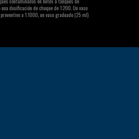
nques contaminados en botes o tanques de
 una dosificación de choque de 1:200. Un vaso
o preventivo a 1:1000, un vaso graduado (25 ml)