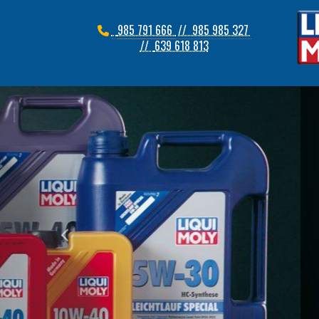
985 791 666
// 985 985 327
//
639 618 813
prev