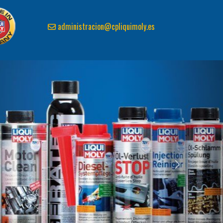
administracion
cpliquimoly.es
next