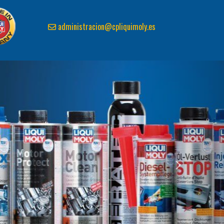
administracion
cpliquimoly.es
next