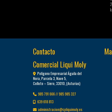
2
k
Contacto
Map
Comercial Liqui Moly
Polígono Empresarial Águila del
Nora, Parcela 3, Nave 5,
Colloto – Siero
,
33010
,
(Asturias)
985 791 666 // 985 985 327
639 618 813
administracion
cpliquimoly.es