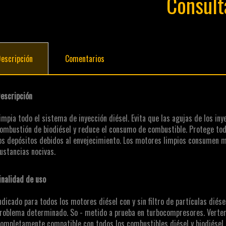
Consult
escripción
Comentarios
escripción
impia todo el sistema de inyección diésel. Evita que las agujas de los iny
ombustión de biodiésel y reduce el consumo de combustible. Protege tod
os depósitos debidos al envejecimiento. Los motores limpios consumen 
ustancias nocivas.
inalidad de uso
ndicado para todos los motores diésel con y sin filtro de partículas diés
roblema determinado. So - metido a prueba en turbocompresores. Verter
ompletamente compatible con todos los combustibles diésel y biodiésel c