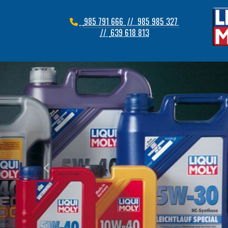
985 791 666
// 985 985 327
//
639 618 813
prev