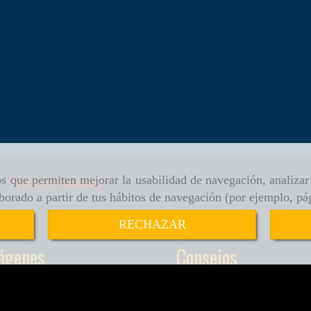
ros que permiten mejorar la usabilidad de navegación, analiza
Política de Privacidad
aborado a partir de tus hábitos de navegación (por ejemplo, pá
RECHAZAR
ágenes
Consejos