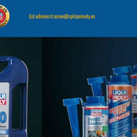
administracion
cpliquimoly.es
next