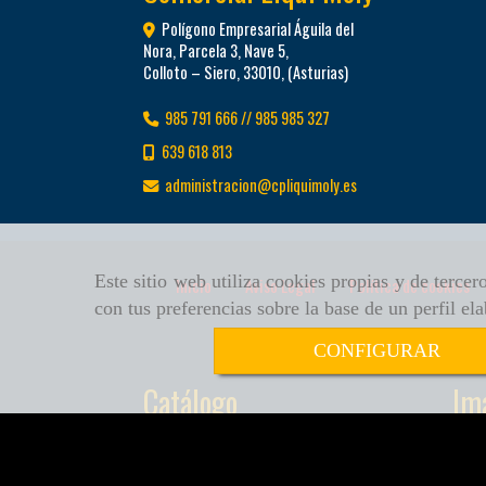
Polígono Empresarial Águila del
Nora, Parcela 3, Nave 5,
Colloto – Siero
,
33010
,
(Asturias)
985 791 666 // 985 985 327
639 618 813
administracion
cpliquimoly.es
Este sitio web utiliza cookies propias y de terce
Inicio
Aviso Legal
Política de cookies
con tus preferencias sobre la base de un perfil el
CONFIGURAR
Catálogo
Im