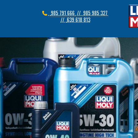
985 791 666
// 985 985 327
//
639 618 813
prev