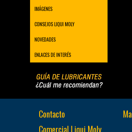
IMÁGENES
CONSEJOS LIQUI MOLY
NOVEDADES
ENLACES DE INTERÉS
Contacto
Map
Comercial Liqui Moly