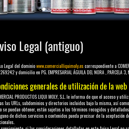
viso Legal (antiguo)
so Legal del dominio
www.comercialliquimoly.es
correspondiente a
COMER
4269242
y domicilio en
PG. EMPRESARIAL ÁGUILA DEL NORA , PARCELA 3, 
ndiciones generales de utilización de la web
ERCIAL PRODUCTOS LIQUI MOLY, S.L.
le informa de que el acceso y utili
as las URLs, subdominios y directorios incluidos bajo la misma, así como
io se puedan obtener, están sujetos a los términos recogidos y detallados 
lguno de dichos servicios o contenidos pueda precisar de la aceptación d
cionales.
 consiguiente, si las consideraciones detalladas en este Aviso Legal no