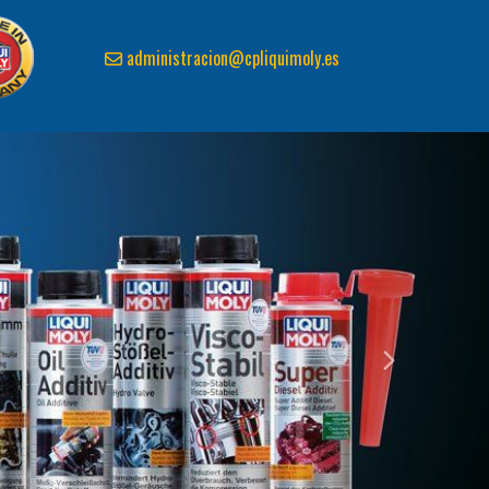
administracion
cpliquimoly.es
next