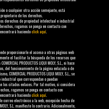
ción o cualquier otra acción semejante, está
 propietario de los derechos.
os derechos de propiedad intelectual e industrial
us derechos, rogamos se ponga en contacto con
encontrará haciendo
click aquí
.
uede proporcionarle el acceso a otras páginas web
mente el facilitar la búsqueda de los recursos que
a
COMERCIAL PRODUCTOS LIQUI MOLY, S.L.
, ni hace
mos, del funcionamiento de la página enlazada o de
mismo,
COMERCIAL PRODUCTOS LIQUI MOLY, S.L.
, se
 industrial que correspondan o puedan
n los citados enlaces. Por tal motivo, si considera
erechos, rogamos se ponga en contacto con
encontrará haciendo
click aquí
.
de correo electrónico a la web, excepción hecha de
OLY, S.L.
manifieste lo contrario. Adicionalmente,