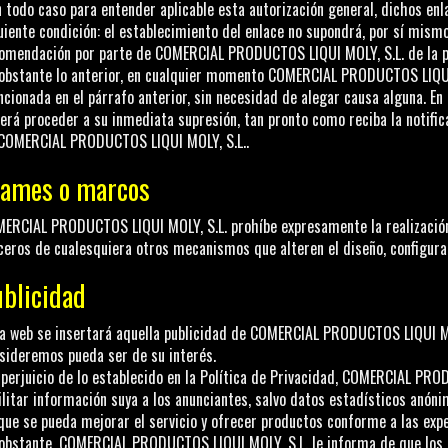
n todo caso para entender aplicable esta autorización general, dichos en
uiente condición: el establecimiento del enlace no supondrá, por sí mismo,
omendación por parte de
COMERCIAL PRODUCTOS LIQUI MOLY, S.L.
de la p
obstante lo anterior, en cualquier momento
COMERCIAL PRODUCTOS LIQUI 
cionada en el párrafo anterior, sin necesidad de alegar causa alguna. En t
erá proceder a su inmediata supresión, tan pronto como reciba la notifica
COMERCIAL PRODUCTOS LIQUI MOLY, S.L.
.
rames o marcos
ERCIAL PRODUCTOS LIQUI MOLY, S.L.
prohíbe expresamente la realización
ceros de cualesquiera otros mecanismos que alteren el diseño, configurac
blicidad
la web se insertará aquella publicidad de
COMERCIAL PRODUCTOS LIQUI MO
sideremos pueda ser de su interés.
 perjuicio de lo establecido en la Política de Privacidad,
COMERCIAL PRODU
ilitar información suya a los anunciantes, salvo datos estadísticos anónimo
que se pueda mejorar el servicio y ofrecer productos conforme a las expe
obstante,
COMERCIAL PRODUCTOS LIQUI MOLY, S.L.
le informa de que los 