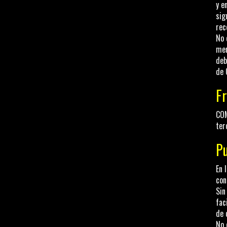
y e
sig
rec
No 
men
deb
de
F
COM
ter
Pu
En 
con
Sin
fac
de 
No 