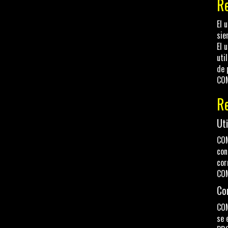
Re
El 
sie
El 
uti
de 
COM
Re
Uti
COM
con
cor
COM
Co
COM
se 