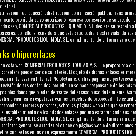
ndustrial.
utilización, reproducción, distribución, comunicación pública, transforma
almente prohibida salvo autorización expresa por escrito de su creador o
todo caso,
COMERCIAL PRODUCTOS LIQUI MOLY, S.L.
declara su respeto a l
terceros; por ello, si considera que este sitio pudiera estar violando s
ERCIAL PRODUCTOS LIQUI MOLY, S.L.
cumplimentando el formulario que 
nks o hiperenlaces
de esta web,
COMERCIAL PRODUCTOS LIQUI MOLY, S.L.
le proporciona o p
 considera pueden ser de su interés. El objeto de dichos enlaces es mera
puedan interesar en Internet. No obstante, dichas páginas no pertenecen 
 revisión de sus contenidos, por ello, no se hace responsable de los mis
 posibles daños que puedan derivarse del acceso o uso de la misma. Asi
stra plenamente respetuosa con los derechos de propiedad intelectual o
responder a terceras personas, sobre las páginas web a las que se refiera
 el establecimiento de los citados enlaces pudiera estar violando sus d
ERCIAL PRODUCTOS LIQUI MOLY, S.L.
cumplimentando el formulario que 
 carácter general se autoriza el enlace de páginas web o de direcciones 
ellos supuestos en los que, expresamente
COMERCIAL PRODUCTOS LIQUI M