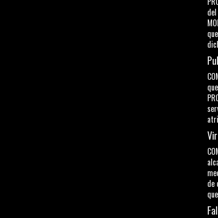
PRO
del
MOL
que
dic
Pub
COM
que
PRO
ser
atr
Vir
COM
alc
med
de 
que
Fal