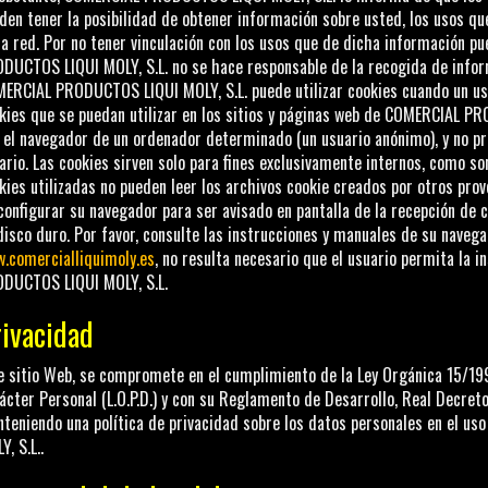
den tener la posibilidad de obtener información sobre usted, los usos qu
la red. Por no tener vinculación con los usos que de dicha información p
DUCTOS LIQUI MOLY, S.L.
no se hace responsable de la recogida de info
ERCIAL PRODUCTOS LIQUI MOLY, S.L.
puede utilizar cookies cuando un us
kies que se puedan utilizar en los sitios y páginas web de
COMERCIAL PRO
 el navegador de un ordenador determinado (un usuario anónimo), y no pr
ario. Las cookies sirven solo para fines exclusivamente internos, como so
kies utilizadas no pueden leer los archivos cookie creados por otros prove
configurar su navegador para ser avisado en pantalla de la recepción de c
disco duro. Por favor, consulte las instrucciones y manuales de su navega
.comercialliquimoly.es
, no resulta necesario que el usuario permita la i
DUCTOS LIQUI MOLY, S.L.
ivacidad
e sitio Web, se compromete en el cumplimiento de la Ley Orgánica 15/19
ácter Personal (L.O.P.D.) y con su Reglamento de Desarrollo, Real Decreto
teniendo una política de privacidad sobre los datos personales en el uso
Y, S.L.
.