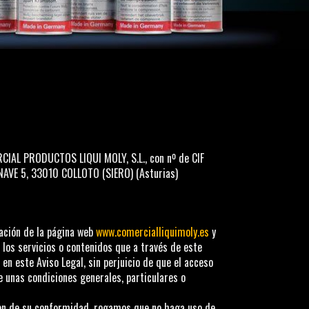
CIAL PRODUCTOS LIQUI MOLY, S.L.
, con nº de CIF
NAVE 5
,
33010
COLLOTO (SIERO)
(
Asturias
)
zación de la página web
www.comercialliquimoly.es
y
 los servicios o contenidos que a través de este
en este Aviso Legal, sin perjuicio de que el acceso
e unas condiciones generales, particulares o
 son de su conformidad, rogamos que no haga uso de