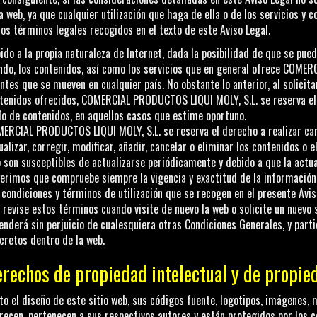
a web, ya que cualquier utilización que haga de ella o de los servicios y c
los términos legales recogidos en el texto de este Aviso Legal.
ido a la propia naturaleza de Internet, dada la posibilidad de que se pue
do, los contenidos, así como los servicios que en general ofrece
COMERCI
entes que se mueven en cualquier país. No obstante lo anterior, al solicita
tenidos ofrecidos,
COMERCIAL PRODUCTOS LIQUI MOLY, S.L.
se reserva el
ío de contenidos, en aquellos casos que estime oportuno.
ERCIAL PRODUCTOS LIQUI MOLY, S.L.
se reserva el derecho a realizar cam
ualizar, corregir, modificar, añadir, cancelar o eliminar los contenidos o e
 son susceptibles de actualizarse periódicamente y debido a que la actua
erimos que compruebe siempre la vigencia y exactitud de la información,
 condiciones y términos de utilización que se recogen en el presente Avi
 revise estos términos cuando visite de nuevo la web o solicite un nuevo 
enderá sin perjuicio de cualesquiera otras Condiciones Generales, y partic
cretos dentro de la web.
rechos de propiedad intelectual y de propied
to el diseño de este sitio web, sus códigos fuente, logotipos, imágenes,
recen, pertenecen a sus respectivos autores y están protegidos por los 