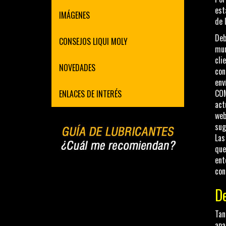
est
IMÁGENES
de 
Deb
CONSEJOS LIQUI MOLY
mun
cli
NOVEDADES
con
env
COM
ENLACES DE INTERÉS
act
web
sug
Las
que
ent
con
De
Tan
apa