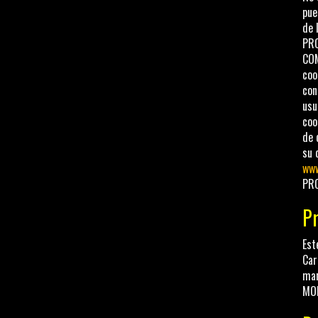
pue
de 
PRO
COM
coo
con
usu
coo
de 
su 
www
PRO
Pr
Est
Car
man
MOL