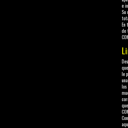
e i
Su 
tot
En 
de 
COM
Li
Des
que
le 
una
los
mue
cor
que
COM
Con
aqu