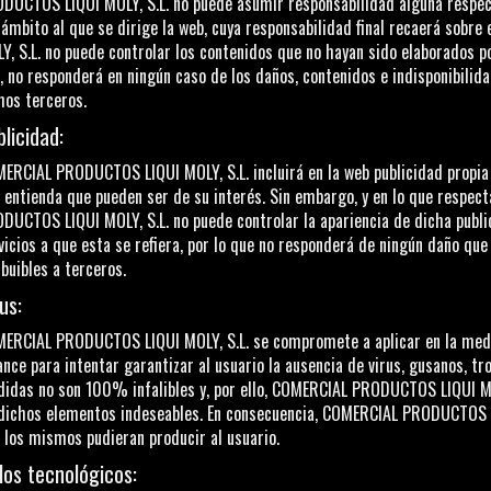
DUCTOS LIQUI MOLY, S.L.
no puede asumir responsabilidad alguna respect
 ámbito al que se dirige la web, cuya responsabilidad final recaerá sobre
Y, S.L.
no puede controlar los contenidos que no hayan sido elaborados po
, no responderá en ningún caso de los daños, contenidos e indisponibilid
hos terceros.
licidad:
ERCIAL PRODUCTOS LIQUI MOLY, S.L.
incluirá en la web publicidad propia
 entienda que pueden ser de su interés. Sin embargo, y en lo que respect
DUCTOS LIQUI MOLY, S.L.
no puede controlar la apariencia de dicha public
vicios a que esta se refiera, por lo que no responderá de ningún daño que
ibuibles a terceros.
us:
ERCIAL PRODUCTOS LIQUI MOLY, S.L.
se compromete a aplicar en la medi
ance para intentar garantizar al usuario la ausencia de virus, gusanos, t
idas no son 100% infalibles y, por ello,
COMERCIAL PRODUCTOS LIQUI MO
dichos elementos indeseables. En consecuencia,
COMERCIAL PRODUCTOS LI
 los mismos pudieran producir al usuario.
los tecnológicos: