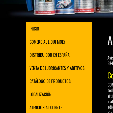
INICIO
A
COMERCIAL LIQUI MOLY
DISTRIBUIDOR EN ESPAÑA
Avi
B7
VENTA DE LUBRICANTES Y ADITIVOS
Co
CATÁLOGO DE PRODUCTOS
COM
tod
LOCALIZACIÓN
sit
a a
adi
ATENCIÓN AL CLIENTE
Por